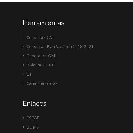
Herramientas
Consultas CAT
Consultas Plan Vivienda 2018-2021
Generador GML
Boletines CAT
2is
Canal denuncias
Enlaces
CSCAE
BORM