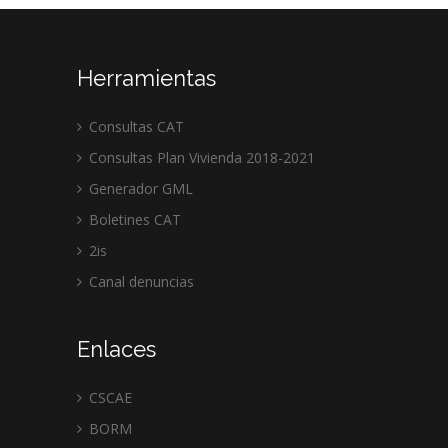
Herramientas
Consultas CAT
Consultas Plan Vivienda 2018-2021
Generador GML
Boletines CAT
2is
Canal denuncias
Enlaces
CSCAE
BORM