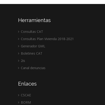
Herramientas
Consultas CAT
Consultas Plan Vivienda 2018-2021
Generador GML
Boletines CAT
2is
Canal denuncias
Enlaces
CSCAE
BORM